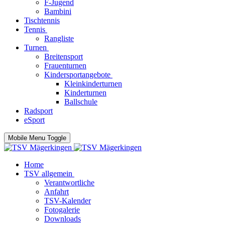
F-Jugend
Bambini
Tischtennis
Tennis
Rangliste
Turnen
Breitensport
Frauenturnen
Kindersportangebote
Kleinkinderturnen
Kinderturnen
Ballschule
Radsport
eSport
Mobile Menu Toggle
Home
TSV allgemein
Verantwortliche
Anfahrt
TSV-Kalender
Fotogalerie
Downloads