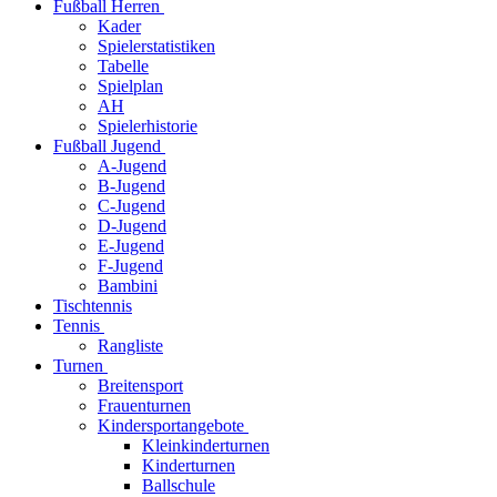
Fußball Herren
Kader
Spielerstatistiken
Tabelle
Spielplan
AH
Spielerhistorie
Fußball Jugend
A-Jugend
B-Jugend
C-Jugend
D-Jugend
E-Jugend
F-Jugend
Bambini
Tischtennis
Tennis
Rangliste
Turnen
Breitensport
Frauenturnen
Kindersportangebote
Kleinkinderturnen
Kinderturnen
Ballschule