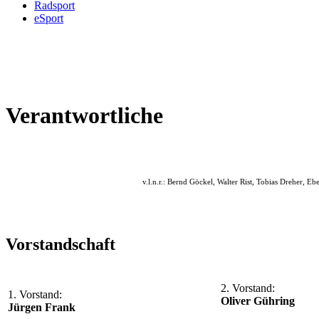
Radsport
eSport
Verantwortliche
v.l.n.r.: Bernd Göckel, Walter Rist, Tobias Dreher, E
Vorstandschaft
2. Vorstand:
1. Vorstand:
Oliver Gühring
Jürgen Frank