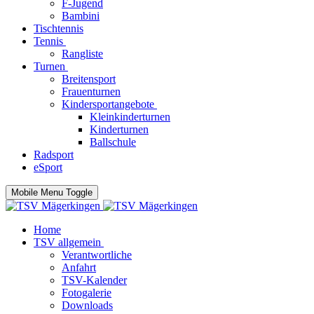
F-Jugend
Bambini
Tischtennis
Tennis
Rangliste
Turnen
Breitensport
Frauenturnen
Kindersportangebote
Kleinkinderturnen
Kinderturnen
Ballschule
Radsport
eSport
Mobile Menu Toggle
Home
TSV allgemein
Verantwortliche
Anfahrt
TSV-Kalender
Fotogalerie
Downloads