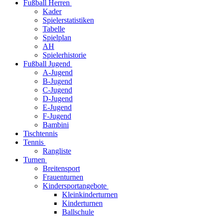
Fußball Herren
Kader
Spielerstatistiken
Tabelle
Spielplan
AH
Spielerhistorie
Fußball Jugend
A-Jugend
B-Jugend
C-Jugend
D-Jugend
E-Jugend
F-Jugend
Bambini
Tischtennis
Tennis
Rangliste
Turnen
Breitensport
Frauenturnen
Kindersportangebote
Kleinkinderturnen
Kinderturnen
Ballschule