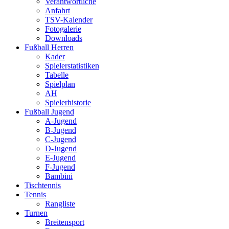
Verantwortliche
Anfahrt
TSV-Kalender
Fotogalerie
Downloads
Fußball Herren
Kader
Spielerstatistiken
Tabelle
Spielplan
AH
Spielerhistorie
Fußball Jugend
A-Jugend
B-Jugend
C-Jugend
D-Jugend
E-Jugend
F-Jugend
Bambini
Tischtennis
Tennis
Rangliste
Turnen
Breitensport