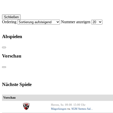
Schließen
Ordering
Nummer anzeigen
Abspielen
Vorschau
Nächste Spiele
Vorschau
Herren, So. 09.08. 15:00 Uhr
Mägerkingen
vs.
SGM Stetten-Sal...