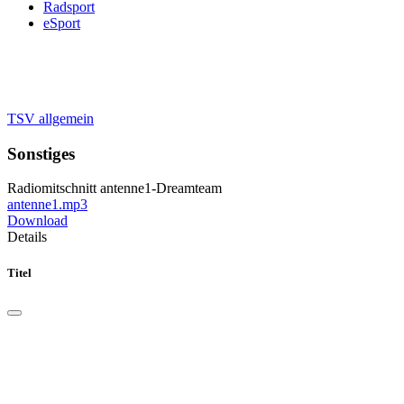
Radsport
eSport
TSV allgemein
Sonstiges
Radiomitschnitt antenne1-Dreamteam
antenne1.mp3
Download
Details
Titel