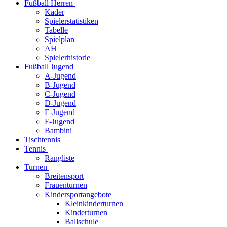
Fußball Herren
Kader
Spielerstatistiken
Tabelle
Spielplan
AH
Spielerhistorie
Fußball Jugend
A-Jugend
B-Jugend
C-Jugend
D-Jugend
E-Jugend
F-Jugend
Bambini
Tischtennis
Tennis
Rangliste
Turnen
Breitensport
Frauenturnen
Kindersportangebote
Kleinkinderturnen
Kinderturnen
Ballschule