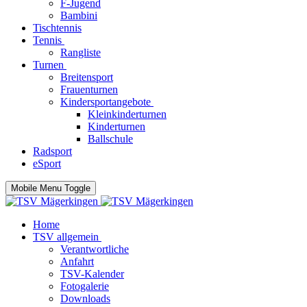
F-Jugend
Bambini
Tischtennis
Tennis
Rangliste
Turnen
Breitensport
Frauenturnen
Kindersportangebote
Kleinkinderturnen
Kinderturnen
Ballschule
Radsport
eSport
Mobile Menu Toggle
Home
TSV allgemein
Verantwortliche
Anfahrt
TSV-Kalender
Fotogalerie
Downloads