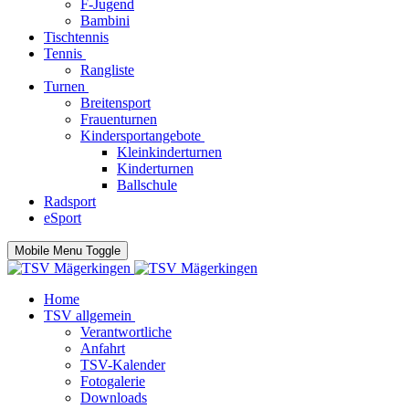
F-Jugend
Bambini
Tischtennis
Tennis
Rangliste
Turnen
Breitensport
Frauenturnen
Kindersportangebote
Kleinkinderturnen
Kinderturnen
Ballschule
Radsport
eSport
Mobile Menu Toggle
Home
TSV allgemein
Verantwortliche
Anfahrt
TSV-Kalender
Fotogalerie
Downloads