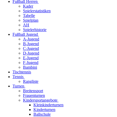
Fußball Herren
Kader
Spielerstatistiken
Tabelle
Spielplan
AH
Spielerhistorie
Fußball Jugend
A-Jugend
B-Jugend
C-Jugend
D-Jugend
E-Jugend
F-Jugend
Bambini
Tischtennis
Tennis
Rangliste
Turnen
Breitensport
Frauenturnen
Kindersportangebote
Kleinkinderturnen
Kinderturnen
Ballschule