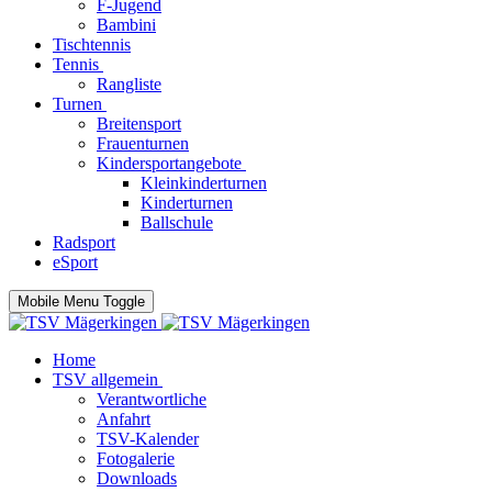
F-Jugend
Bambini
Tischtennis
Tennis
Rangliste
Turnen
Breitensport
Frauenturnen
Kindersportangebote
Kleinkinderturnen
Kinderturnen
Ballschule
Radsport
eSport
Mobile Menu Toggle
Home
TSV allgemein
Verantwortliche
Anfahrt
TSV-Kalender
Fotogalerie
Downloads