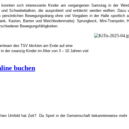
e konnten sich interessierte Kinder am vergangenen Samstag in der Werde
und Schwebebalken, die ausprobiert und entdeckt werden wollten. Dazu wu
m persönlichen Bewegungsdrang ohne viel Vorgaben in der Halle sportlich 
gbank, Kasten, Barren und Weichbodenmatte). Sprungbock, Mini-Trampolin
erschiedener Bewegungsfähigkeiten.
rnteam des TSV blickten am Ende auf eine
in der zwanzig Kinder im Alter von 3 – 10 Jahren viel
line buchen
chen Umfeld hat Zeit? Da Sport in der Gemeinschaft bekannterweise mehr