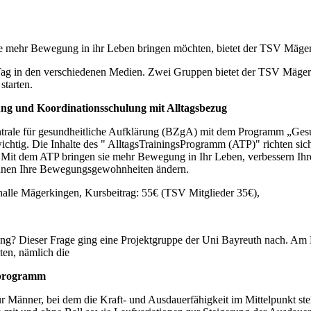
die mehr Bewegung in ihr Leben bringen möchten, bietet der TSV Mäger
 Tag in den verschiedenen Medien. Zwei Gruppen bietet der TSV Mägerk
starten.
g und Koordinationsschulung mit Alltagsbezug
ntrale für gesundheitliche Aufklärung (BZgA) mit dem Programm „Gesu
 wichtig. Die Inhalte des " AlltagsTrainingsProgramm (ATP)" richten si
n. Mit dem ATP bringen sie mehr Bewegung in Ihr Leben, verbessern Ihr
können Ihre Bewegungsgewohnheiten ändern.
halle Mägerkingen, Kursbeitrag: 55€ (TSV Mitglieder 35€),
ing? Dieser Frage ging eine Projektgruppe der Uni Bayreuth nach. A
ten, nämlich die
sprogramm
für Männer, bei dem die Kraft- und Ausdauerfähigkeit im Mittelpunkt s