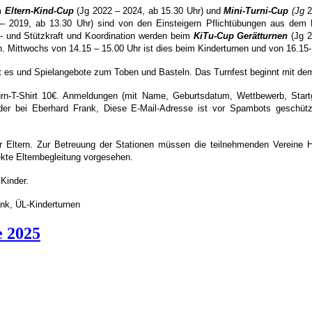
im
Eltern-Kind-Cup
(Jg 2022 – 2024, ab 15.30 Uhr) und
Mini-Turni-Cup
(Jg
2
– 2019, ab 13.30 Uhr) sind von den Einsteigern Pflichtübungen aus dem
- und Stützkraft und Koordination werden beim
KiTu-Cup Gerätturnen
(Jg 2
. Mittwochs von 14.15 – 15.00 Uhr ist dies beim Kinderturnen und von 16.15-
bt es und Spielangebote zum Toben und Basteln. Das Turnfest beginnt mit de
urn-T-Shirt 10€. Anmeldungen (mit Name, Geburtsdatum, Wettbewerb, Startg
oder bei Eberhard Frank,
Diese E-Mail-Adresse ist vor Spambots geschütz
r Eltern. Zur Betreuung der Stationen müssen die teilnehmenden Vereine H
keine direkte Elternbegleitung vorgesehen.
Kinder.
k, ÜL-Kinderturnen
e 2025