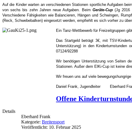
Auf die Kinder warten an verschiedenen Stationen sportliche Aufgaben be
von sechs bis zehn Jahren neue Aufgaben. Beim
Geräte-Cup
(Jg 2016 
Verschiedene Fähigkeiten wie Balancieren, Hängen und Schwingen, Rumpf
(Reck, Schwebebalken) eingesetzt werden, empfiehlt es sich vorher zu üben
Ein Tanz-Wettbewerb für Freizeitgruppen gi
Das Startgeld beträgt 3€, mit TSV-Kindert
Unterstützung) in den Kinderturnstunden 
07124/92288
Wir benötigen Unterstützung von Seiten de
Stationen. Außer dem ElKi-Cup ist 
Wir freuen uns auf viele bewegungshungrige 
Daniel Frank, Jugendleiter Eberhard Fran
Offene Kinderturnstund
Details
Eberhard Frank
Kategorie:
Breitensport
Veröffentlicht: 10. Februar 2025