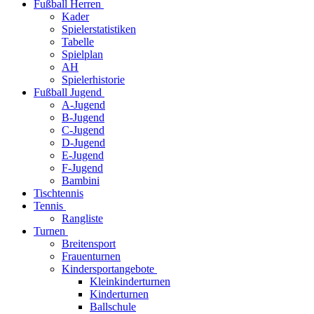
Fußball Herren
Kader
Spielerstatistiken
Tabelle
Spielplan
AH
Spielerhistorie
Fußball Jugend
A-Jugend
B-Jugend
C-Jugend
D-Jugend
E-Jugend
F-Jugend
Bambini
Tischtennis
Tennis
Rangliste
Turnen
Breitensport
Frauenturnen
Kindersportangebote
Kleinkinderturnen
Kinderturnen
Ballschule