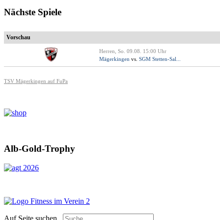
Nächste Spiele
Vorschau
Herren, So. 09.08. 15:00 Uhr
Mägerkingen
vs.
SGM Stetten-Sal...
TSV Mägerkingen auf FuPa
Alb-Gold-Trophy
Auf Seite suchen...