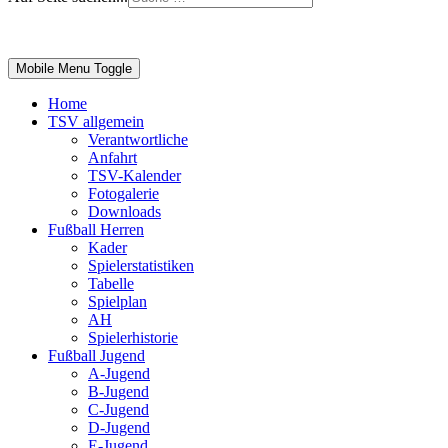
Impressum
|
Login
Mobile Menu Toggle
Home
TSV allgemein
Verantwortliche
Anfahrt
TSV-Kalender
Fotogalerie
Downloads
Fußball Herren
Kader
Spielerstatistiken
Tabelle
Spielplan
AH
Spielerhistorie
Fußball Jugend
A-Jugend
B-Jugend
C-Jugend
D-Jugend
E-Jugend