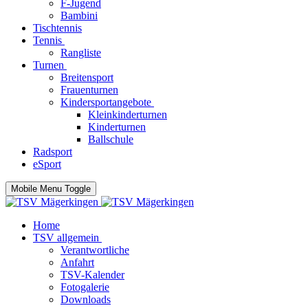
F-Jugend
Bambini
Tischtennis
Tennis
Rangliste
Turnen
Breitensport
Frauenturnen
Kindersportangebote
Kleinkinderturnen
Kinderturnen
Ballschule
Radsport
eSport
Mobile Menu Toggle
Home
TSV allgemein
Verantwortliche
Anfahrt
TSV-Kalender
Fotogalerie
Downloads