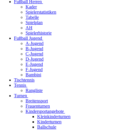
Fußball Herren
Kader
Spielerstatistiken
Tabelle
Spielplan
AH
Spielerhistorie
Fußball Jugend
A-Jugend
B-Jugend
C-Jugend
D-Jugend
E-Jugend
F-Jugend
Bambini
Tischtennis
Tennis
Rangliste
Turnen
Breitensport
Frauenturnen
Kindersportangebote
Kleinkinderturnen
Kinderturnen
Ballschule