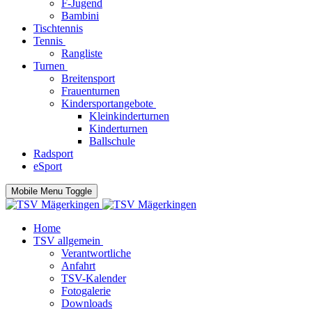
F-Jugend
Bambini
Tischtennis
Tennis
Rangliste
Turnen
Breitensport
Frauenturnen
Kindersportangebote
Kleinkinderturnen
Kinderturnen
Ballschule
Radsport
eSport
Mobile Menu Toggle
Home
TSV allgemein
Verantwortliche
Anfahrt
TSV-Kalender
Fotogalerie
Downloads