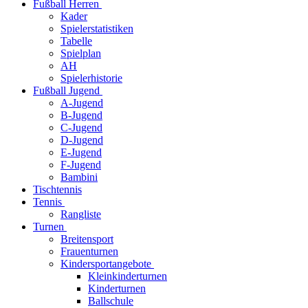
Fußball Herren
Kader
Spielerstatistiken
Tabelle
Spielplan
AH
Spielerhistorie
Fußball Jugend
A-Jugend
B-Jugend
C-Jugend
D-Jugend
E-Jugend
F-Jugend
Bambini
Tischtennis
Tennis
Rangliste
Turnen
Breitensport
Frauenturnen
Kindersportangebote
Kleinkinderturnen
Kinderturnen
Ballschule