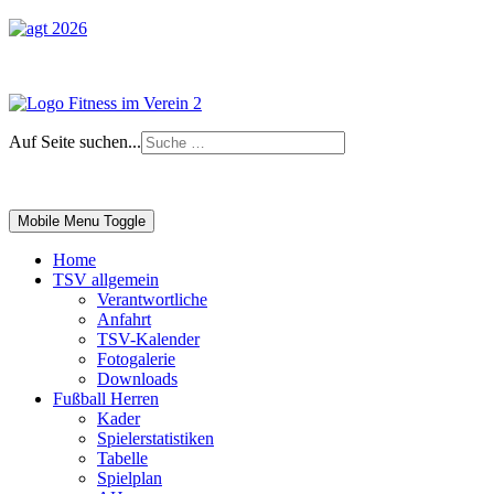
Auf Seite suchen...
Impressum
|
Login
Mobile Menu Toggle
Home
TSV allgemein
Verantwortliche
Anfahrt
TSV-Kalender
Fotogalerie
Downloads
Fußball Herren
Kader
Spielerstatistiken
Tabelle
Spielplan