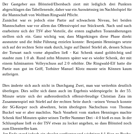
Der Gastgeber aus Blönried/Ebersbach ziert mit lediglich drei Punkten
abgeschlagen das Tabellenende, daher war ein Auswärtssieg im Nachholspiel für
die Mannschaft von Wolfram Ringwald Pflicht.
Zunächst war es jedoch eine Partie auf schwachem Niveau, bei beiden
Mannschaften war vor allem das Offensivspiel nur Stückwerk. Nach und nach
erarbeitete sich der TSV aber Vorteile, die ersten zaghaften Torannäherungen
stellten sich ein. Ganz wichtig war, dass Mägerkingen diese Phase direkt
ausnutzte und die frühe Führung erzielen konnte: Benjamin Henninges setzte
sich auf der rechten Seite stark durch, legte auf Daniel Stiefel ab, dessen Schuss
der Torwart nach vorne abprallen ließ - Kai Schenk stand goldrichtig und
staubte zum 1:0 ab. Rund zehn Minuten später war es wieder Schenk, der mit
einem fulminanten Volleyschuss auf 2:0 erhöhte. Die Ringwald-Elf hatte die
Partie nun gut im Griff, Torhüter Manuel Klotz musste sein Können kaum
aufzeigen.
Dies änderte sich auch nicht in Durchgang Zwei, man war weiterhin deutlich
überlegen. Dies sollte sich dann auch im Ergebnis widerspiegeln: In der 55.
Minute setzte sich der außerordentlich offensivfreudige Christian Zaia im
Zusammenspiel mit Stiefel auf der rechten Seite durch - seinen Versuch konnte
der SG-Keeper noch abwehren, beim überlegten Nachschuss von Thomas
Buckel war er aber machtlos. Nach Vorarbeit vom starken Henninges machte
Schenk fünf Minuten später seinen Treffer Nummer Drei - 4:0 hieß es nun. In der
Schlussphase ließ es der TSV etwas zu locker angehen, so dass Blönried noch
zum Ehrentreffer kam.
Am Ende stand jedoch ein absolut verdienter und wichtiger 4:1-Sieg zu Buche,