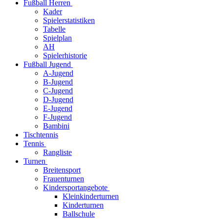
Fußball Herren
Kader
Spielerstatistiken
Tabelle
Spielplan
AH
Spielerhistorie
Fußball Jugend
A-Jugend
B-Jugend
C-Jugend
D-Jugend
E-Jugend
F-Jugend
Bambini
Tischtennis
Tennis
Rangliste
Turnen
Breitensport
Frauenturnen
Kindersportangebote
Kleinkinderturnen
Kinderturnen
Ballschule