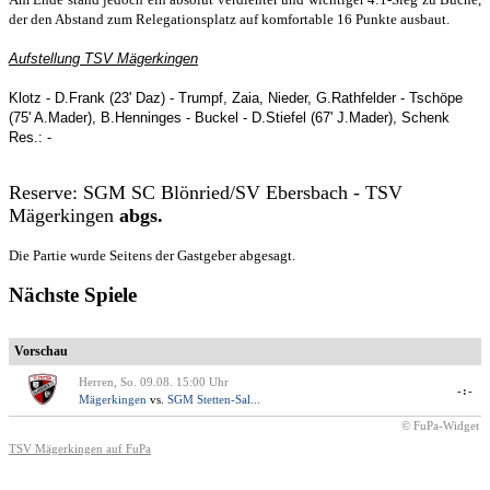
der den Abstand zum Relegationsplatz auf komfortable 16 Punkte ausbaut.
Aufstellung TSV Mägerkingen
Klotz - D.Frank (23' Daz) - Trumpf, Zaia, Nieder, G.Rathfelder - Tschöpe
(75' A.Mader), B.Henninges - Buckel - D.Stiefel (67' J.Mader), Schenk
Res.: -
Reserve:
SGM SC Blönried/SV Ebersbach - TSV
Mägerkingen
abgs.
Die Partie wurde Seitens der Gastgeber abgesagt.
Nächste Spiele
Vorschau
Herren, So. 09.08. 15:00 Uhr
-:-
Mägerkingen
vs.
SGM Stetten-Sal...
© FuPa-Widget
TSV Mägerkingen auf FuPa