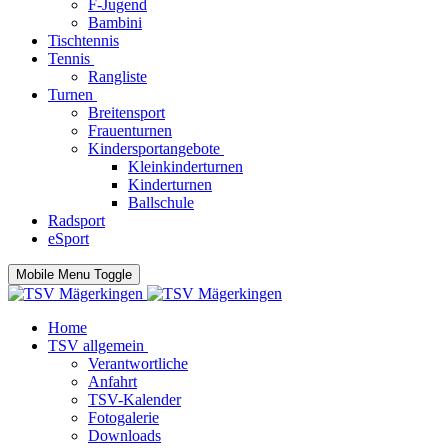
F-Jugend
Bambini
Tischtennis
Tennis
Rangliste
Turnen
Breitensport
Frauenturnen
Kindersportangebote
Kleinkinderturnen
Kinderturnen
Ballschule
Radsport
eSport
Mobile Menu Toggle
Home
TSV allgemein
Verantwortliche
Anfahrt
TSV-Kalender
Fotogalerie
Downloads