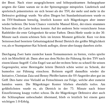
der Brust. Nach einer ausgeglichenen und höhepunktarmen Anfangsphase
zeigten die Gäste warum sie in der Spitzengruppe mitspielen. Läuferisch und
spielerisch präsentierten sie sich besser als der TSV, der mehr und mehr in die
Defensive gedrängt wurde. Vor allen Dingen bei Standardsituationen wurde es
im TSV-Strafraum brenzlig, letztlich konnte sich Mägerkingen aber immer
wieder befreien. Die beste Chance vereitelte Manuel Klotz, der einen strammen
Schuss über die Latte lenken konnte. Auf der anderen Seite verzeichnete Jonas
Rathfelder die erste Gelegenheit für seine Farben. Denis Hirrle wurde in der 30.
Minute nach einem schönen Solo im letzten Moment geblockt. Kurz vor dem
Seitenwechsel bereitete Geburtstagskind Bernd Dietrich die größte Möglichkeit
vor, als er Sturmpartner Kai Schenk auflegte, dieser aber knapp daneben zielte.
Durchgang Zwei hatte zunächst kaum Torraumszenen zu bieten, vieles spielte
sich im Mittelfeld ab. Dann aber aus dem Nichts die Führung für den TSV nach
einem klasse Angriff: Colin Engel war auf der rechten Seite zu schnell für seinen
Gegenspieler, seine Hereingabe leitete Dietrich schön weiter zu Schenk, der
humorlos zur Führung einschoss. Bolstern ergriff daraufhin wieder die
Initiative, Christian Zaia und Benny Pfeiffer hatten die SV-Angreifer aber gut im
Griff. Dies hatte eine Vielzahl an Fernschüssen zur Folge, welche aber zumeist
harmlos waren. Die Mägerkinger Konter blieben ebenfalls torlos. Am
gefährlichsten wurde es, als Dietrich in der 75. Minute nach feiner
Einzelleistung knapp vorbei schoss. Da die Mägerkinger Defensive aber auch
die Schlussphase unbeschadet überstand, blieb es letztlich bei einem ganz
wichtigen 1:0-Erfolg.