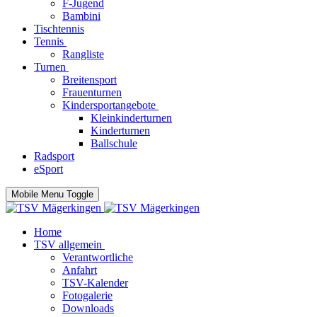
F-Jugend
Bambini
Tischtennis
Tennis
Rangliste
Turnen
Breitensport
Frauenturnen
Kindersportangebote
Kleinkinderturnen
Kinderturnen
Ballschule
Radsport
eSport
Mobile Menu Toggle
Home
TSV allgemein
Verantwortliche
Anfahrt
TSV-Kalender
Fotogalerie
Downloads