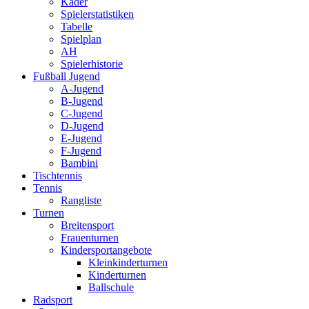
Kader
Spielerstatistiken
Tabelle
Spielplan
AH
Spielerhistorie
Fußball Jugend
A-Jugend
B-Jugend
C-Jugend
D-Jugend
E-Jugend
F-Jugend
Bambini
Tischtennis
Tennis
Rangliste
Turnen
Breitensport
Frauenturnen
Kindersportangebote
Kleinkinderturnen
Kinderturnen
Ballschule
Radsport