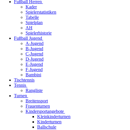
Fußball Herren
Kader
Spielerstatistiken
Tabelle
Spielplan
AH
Spielerhistorie
Fußball Jugend
A-Jugend
B-Jugend
C-Jugend
D-Jugend
E-Jugend
F-Jugend
Bambini
Tischtennis
Tennis
Rangliste
Turnen
Breitensport
Frauenturnen
Kindersportangebote
Kleinkinderturnen
Kinderturnen
Ballschule