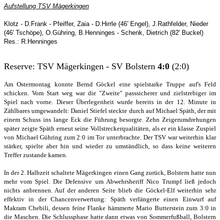
Aufstellung TSV Mägerkingen
Klotz - D.Frank - Pfeiffer, Zaia - D.Hirrle (46' Engel), J.Rathfelder, Nieder
(46' Tschöpe), O.Gühring, B.Henninges - Schenk, Dietrich (82' Buckel)
Res.: R.Henninges
Reserve:
TSV Mägerkingen - SV Bolstern
4:0
(2:0)
Am Ostermontag konnte Bernd Göckel eine spielstarke Truppe auf's Feld
schicken. Vom Start weg war die "Zweite" passsicherer und zielstrebiger im
Spiel nach vorne. Dieser Überlegenheit wurde bereits in der 12. Minute in
Zählbares umgewandelt: Daniel Stiefel steckte durch auf Michael Späth, der mit
einem Schuss ins lange Eck die Führung besorgte. Zehn Zeigerumdrehungen
später zeigte Späth erneut seine Vollstreckerqualitäten, als er ein klasse Zuspiel
von Michael Gühring zum 2:0 im Tor unterbrachte. Der TSV war weiterhin klar
stärker, spielte aber hin und wieder zu umständlich, so dass keine weiteren
Treffer zustande kamen.
In der 2. Halbzeit schaltete Mägerkingen einen Gang zurück, Bolstern hatte nun
mehr vom Spiel. Die Defensive um Abwehrsheriff Nico Trumpf ließ jedoch
nichts anbrennen. Auf der anderen Seite blieb die Göckel-Elf weiterhin sehr
effektiv in der Chancenverwertung: Späth verlängerte einen Einwurf auf
Makram Chebili, dessen feine Flanke hämmerte Mario Butterstein zum 3:0 in
die Maschen. Die Schlussphase hatte dann etwas von Sommerfußball, Bolstern