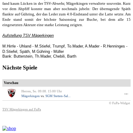
fand kaum Lücken in der TSV-Abwehr, Mägerkingen verwaltete souverän. Kurz
vor dem Abpfiff konnte man aber nochmals jubeln: Der überragende Späth
flankte auf Gühring, der das Leder zum 4:0-Endstand unter die Latte setzte. Am
Ende stand somit der höchste Saisonsieg zur Buche, bei dem alle 15
eingesetzten Akteure eine starke Leistung zeigten.
Aufstellung TSV Mägerkingen
M.Hirrle - Uhland - M.Stiefel, Trumpf, To.Mader, A.Mader - R.Henninges -
D.Stiefel, Späth, M.Gühring - Müller
Bank: Butterstein, Th.Mader, Chebili, Barth
Nächste Spiele
Vorschau
Herren, So. 09.08. 15:00 Uhr
-:-
Mägerkingen
vs.
SGM Stetten-Sal...
© FuPa-Widget
TSV Mägerkingen auf FuPa