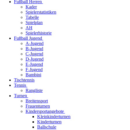
Fußball Herren
Kader
Spielerstatistiken
Tabelle
Spielplan
AH
Spielerhistorie
Fußball Jugend
A-Jugend
B-Jugend
C-Jugend
D-Jugend
E-Jugend
F-Jugend
Bambini
Tischtennis
Tennis
Rangliste
Turnen
Breitensport
Frauenturnen
Kindersportangebote
Kleinkinderturnen
Kinderturnen
Ballschule