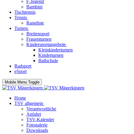
F-Jugend
Bambini
Tischtennis
Tennis
Rangliste
Turnen
Breitensport
Frauenturnen
Kindersportangebote
Kleinkinderturnen
Kinderturnen
Ballschule
Radsport
eSport
Mobile Menu Toggle
Home
TSV allgemein
Verantwortliche
Anfahrt
TSV-Kalender
Fotogalerie
Downloads