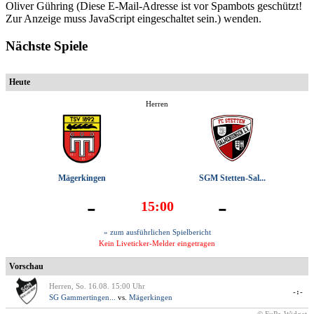
Oliver Gühring (
Diese E-Mail-Adresse ist vor Spambots geschützt!
Zur Anzeige muss JavaScript eingeschaltet sein.
) wenden.
Nächste Spiele
Heute
Herren
Mägerkingen
SGM Stetten-Sal...
-
-
15:00
» zum ausführlichen Spielbericht
Kein Liveticker-Melder eingetragen
Vorschau
Herren, So. 16.08. 15:00 Uhr
-:-
SG Gammertingen...
vs.
Mägerkingen