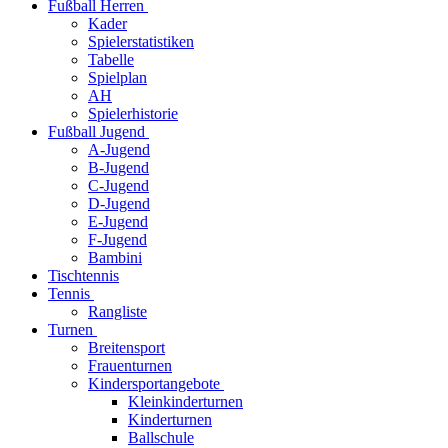
Fußball Herren
Kader
Spielerstatistiken
Tabelle
Spielplan
AH
Spielerhistorie
Fußball Jugend
A-Jugend
B-Jugend
C-Jugend
D-Jugend
E-Jugend
F-Jugend
Bambini
Tischtennis
Tennis
Rangliste
Turnen
Breitensport
Frauenturnen
Kindersportangebote
Kleinkinderturnen
Kinderturnen
Ballschule