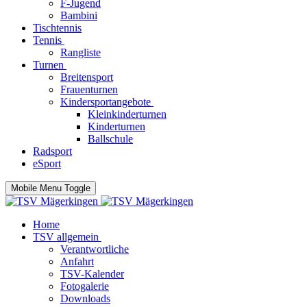
F-Jugend
Bambini
Tischtennis
Tennis
Rangliste
Turnen
Breitensport
Frauenturnen
Kindersportangebote
Kleinkinderturnen
Kinderturnen
Ballschule
Radsport
eSport
Mobile Menu Toggle
Home
TSV allgemein
Verantwortliche
Anfahrt
TSV-Kalender
Fotogalerie
Downloads