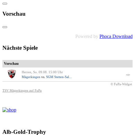
Vorschau
Powered by
Phoca Download
Nächste Spiele
Vorschau
Herren, So. 09.08. 15:00 Uhr
-:-
Mägerkingen
vs.
SGM Stetten-Sal...
© FuPa-Widget
TSV Mägerkingen auf FuPa
Alb-Gold-Trophy