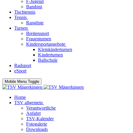
F-Jugend
Bambini
Tischtennis
Tennis
Rangliste
Turnen
Breitensport
Frauenturnen
Kindersportangebote
Kleinkinderturnen
Kinderturnen
Ballschule
Radsport
eSport
Mobile Menu Toggle
Home
TSV allgemein
Verantwortliche
Anfahrt
TSV-Kalender
Fotogalerie
Downloads