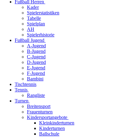
Fußball Herren
Kader
Spielerstatistiken
Tabelle
Spielplan
AH
Spielerhistorie
Fußball Jugend
A-Jugend
B-Jugend
C-Jugend
D-Jugend
E-Jugend
F-Jugend
Bambini
Tischtennis
Tennis
Rangliste
Turnen
Breitensport
Frauenturnen
Kindersportangebote
Kleinkinderturnen
Kinderturnen
Ballschule