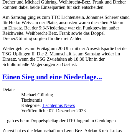
Dreher und Michael Gühring. Weihbrecht-Betz, Frank und Dreher
konnten dabei beide Einzelpartien für sich entscheiden.
Am Samstag ging es zum TTC Lichtenstein. Johannes Scherer stand
für Heiko Weiss an der Platte, ansonsten waren dieselben Akteure
im Einsatz. Bei der 9:3-Niederlage war ein Punktgewinn außer
Reichweite. Weihbrecht-Betz, Frank sowie das Doppel
Dreher/Gühring sorgten für die drei Zähler.
Weiter geht es am Freitag um 20 Uhr mit der Auswärtspartie bei der
TSG Upfingen II. Die 2. Mannschaft ist am Samstag wieder im
Einsatz, wenn die TSG Zwiefalten ab 18:30 Uhr in der
Schulturnhalle Mägerkingen zu Gast ist.
Einen Sieg und eine Niederlage...
Details
Michael Gühring
Tischtennis
Kategorie:
Tischtennis News
Veröffentlicht: 07. Dezember 2023
…gab es beim Doppelspieltag der U19 Jugend in Genkingen.
Zuerst hat es die Mannschaft um Leon Bez, Adrian Kreh, Lukas