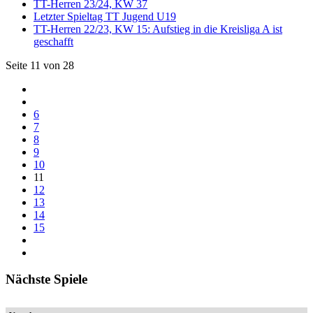
TT-Herren 23/24, KW 37
Letzter Spieltag TT Jugend U19
TT-Herren 22/23, KW 15: Aufstieg in die Kreisliga A ist
geschafft
Seite 11 von 28
6
7
8
9
10
11
12
13
14
15
Nächste Spiele