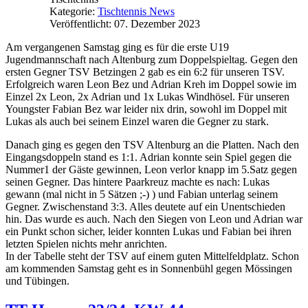
Kategorie:
Tischtennis News
Veröffentlicht: 07. Dezember 2023
Am vergangenen Samstag ging es für die erste U19
Jugendmannschaft nach Altenburg zum Doppelspieltag. Gegen den
ersten Gegner TSV Betzingen 2 gab es ein 6:2 für unseren TSV.
Erfolgreich waren Leon Bez und Adrian Kreh im Doppel sowie im
Einzel 2x Leon, 2x Adrian und 1x Lukas Windhösel. Für unseren
Youngster Fabian Bez war leider nix drin, sowohl im Doppel mit
Lukas als auch bei seinem Einzel waren die Gegner zu stark.
Danach ging es gegen den TSV Altenburg an die Platten. Nach den
Eingangsdoppeln stand es 1:1. Adrian konnte sein Spiel gegen die
Nummer1 der Gäste gewinnen, Leon verlor knapp im 5.Satz gegen
seinen Gegner. Das hintere Paarkreuz machte es nach: Lukas
gewann (mal nicht in 5 Sätzen ;-) ) und Fabian unterlag seinem
Gegner. Zwischenstand 3:3. Alles deutete auf ein Unentschieden
hin. Das wurde es auch. Nach den Siegen von Leon und Adrian war
ein Punkt schon sicher, leider konnten Lukas und Fabian bei ihren
letzten Spielen nichts mehr anrichten.
In der Tabelle steht der TSV auf einem guten Mittelfeldplatz. Schon
am kommenden Samstag geht es in Sonnenbühl gegen Mössingen
und Tübingen.