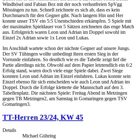
Windhösel und Fabian Bez mit der noch verlustfreien SpVgg
Mössingen zu tun. Schnell zeichnete es sich ab, dass es kein
Durchmarsch für den Gegner gibt. Nach langem Hin und Her
konnte unser TSV ein 5:5 Unentschieden erkämpfen. 5 Spiele mit
der maximalen Spieldauer von 5 Sätzen zeichneten das enge Match
aus. Erfolgreich waren Leon und Adrian im Doppel sowohl im
Einzel 2x Adrian sowie 1x Leon und Lukas.
Im Anschluß wartete schon der nächste Gegner auf unsere Jungs.
Der SV Tübingen wollte unbedingt ihren ersten Sieg in der
Vorrunde einfahren. So deutlich wie es die Tabelle zeigt lief die
Partie allerdings nicht. Obwohl auf dem Papier letztendlich ein 6:2
Erfolg stand, waren doch viele enge Spiele dabei. Zwei Siege
konnten Leon und Adrian im Einzel einfahren. Lukas konnte sein
Einzel ebenso für sich entscheiden wie auch Leon und Adrian im
Doppel. Durch die Erfolge kletterte die Mannschaft auf den 3.
Tabellenplatz. Die nächsten Spiele: Freitag Abend in Metzingen
gegen TB Metzingen2, am Samstag in Gomaringen gegen TSV
Gomaringen3.
TT-Herren 23/24, KW 45
Details
Michael Gühring