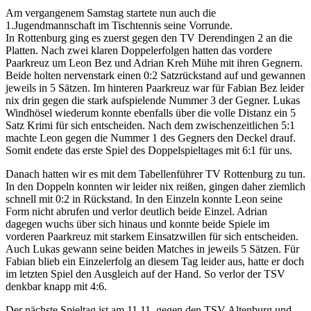
Am vergangenem Samstag startete nun auch die
1.Jugendmannschaft im Tischtennis seine Vorrunde.
In Rottenburg ging es zuerst gegen den TV Derendingen 2 an die
Platten. Nach zwei klaren Doppelerfolgen hatten das vordere
Paarkreuz um Leon Bez und Adrian Kreh Mühe mit ihren Gegnern.
Beide holten nervenstark einen 0:2 Satzrückstand auf und gewannen
jeweils in 5 Sätzen. Im hinteren Paarkreuz war für Fabian Bez leider
nix drin gegen die stark aufspielende Nummer 3 der Gegner. Lukas
Windhösel wiederum konnte ebenfalls über die volle Distanz ein 5
Satz Krimi für sich entscheiden. Nach dem zwischenzeitlichen 5:1
machte Leon gegen die Nummer 1 des Gegners den Deckel drauf.
Somit endete das erste Spiel des Doppelspieltages mit 6:1 für uns.
Danach hatten wir es mit dem Tabellenführer TV Rottenburg zu tun.
In den Doppeln konnten wir leider nix reißen, gingen daher ziemlich
schnell mit 0:2 in Rückstand. In den Einzeln konnte Leon seine
Form nicht abrufen und verlor deutlich beide Einzel. Adrian
dagegen wuchs über sich hinaus und konnte beide Spiele im
vorderen Paarkreuz mit starkem Einsatzwillen für sich entscheiden.
Auch Lukas gewann seine beiden Matches in jeweils 5 Sätzen. Für
Fabian blieb ein Einzelerfolg an diesem Tag leider aus, hatte er doch
im letzten Spiel den Ausgleich auf der Hand. So verlor der TSV
denkbar knapp mit 4:6.
Der nächste Spieltag ist am 11.11. gegen den TSV Altenburg und