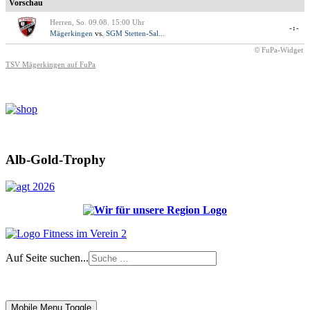
Vorschau
Herren, So. 09.08. 15:00 Uhr
-:-
Mägerkingen
vs.
SGM Stetten-Sal...
© FuPa-Widget
TSV Mägerkingen auf FuPa
Alb-Gold-Trophy
Auf Seite suchen...
Impressum
|
Login
Mobile Menu Toggle