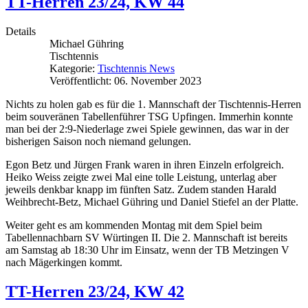
TT-Herren 23/24, KW 44
Details
Michael Gühring
Tischtennis
Kategorie:
Tischtennis News
Veröffentlicht: 06. November 2023
Nichts zu holen gab es für die 1. Mannschaft der Tischtennis-Herren
beim souveränen Tabellenführer TSG Upfingen. Immerhin konnte
man bei der 2:9-Niederlage zwei Spiele gewinnen, das war in der
bisherigen Saison noch niemand gelungen.
Egon Betz und Jürgen Frank waren in ihren Einzeln erfolgreich.
Heiko Weiss zeigte zwei Mal eine tolle Leistung, unterlag aber
jeweils denkbar knapp im fünften Satz. Zudem standen Harald
Weihbrecht-Betz, Michael Gühring und Daniel Stiefel an der Platte.
Weiter geht es am kommenden Montag mit dem Spiel beim
Tabellennachbarn SV Würtingen II. Die 2. Mannschaft ist bereits
am Samstag ab 18:30 Uhr im Einsatz, wenn der TB Metzingen V
nach Mägerkingen kommt.
TT-Herren 23/24, KW 42