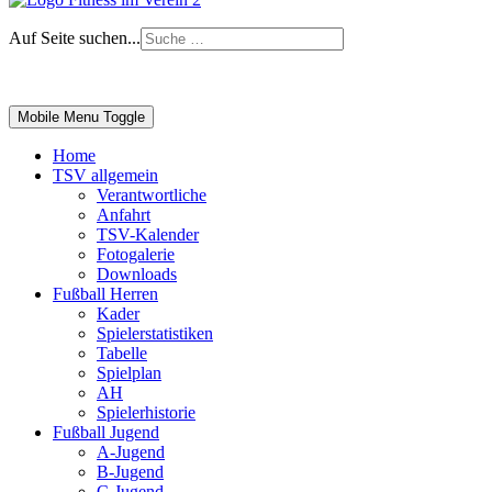
Auf Seite suchen...
Impressum
|
Login
Mobile Menu Toggle
Home
TSV allgemein
Verantwortliche
Anfahrt
TSV-Kalender
Fotogalerie
Downloads
Fußball Herren
Kader
Spielerstatistiken
Tabelle
Spielplan
AH
Spielerhistorie
Fußball Jugend
A-Jugend
B-Jugend
C-Jugend