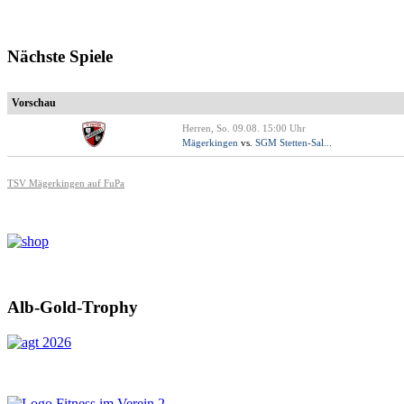
Nächste Spiele
Vorschau
Herren, So. 09.08. 15:00 Uhr
Mägerkingen
vs.
SGM Stetten-Sal...
TSV Mägerkingen auf FuPa
Alb-Gold-Trophy