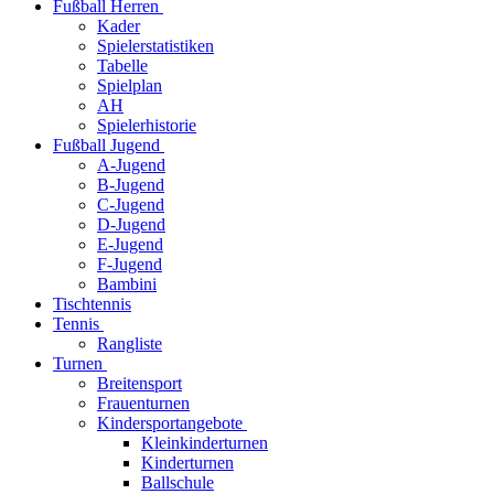
Fußball Herren
Kader
Spielerstatistiken
Tabelle
Spielplan
AH
Spielerhistorie
Fußball Jugend
A-Jugend
B-Jugend
C-Jugend
D-Jugend
E-Jugend
F-Jugend
Bambini
Tischtennis
Tennis
Rangliste
Turnen
Breitensport
Frauenturnen
Kindersportangebote
Kleinkinderturnen
Kinderturnen
Ballschule