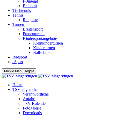
F-Jugend
Bambini
Tischtennis
Tennis
Rangliste
Turnen
Breitensport
Frauenturnen
Kindersportangebote
Kleinkinderturnen
Kinderturnen
Ballschule
Radsport
eSport
Mobile Menu Toggle
Home
TSV allgemein
Verantwortliche
Anfahrt
TSV-Kalender
Fotogalerie
Downloads