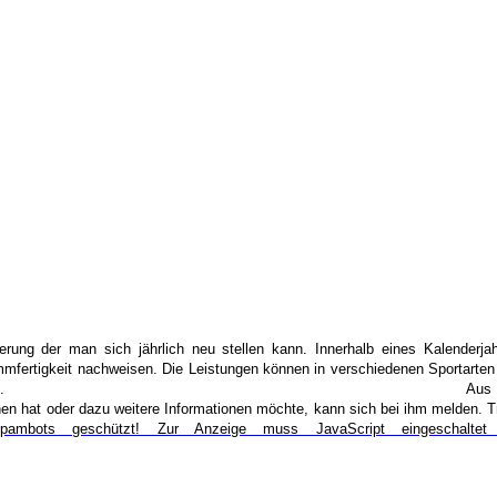
erung der man sich jährlich neu stellen kann. Innerhalb eines Kalenderj
fertigkeit nachweisen. Die Leistungen können in verschiedenen Sportarten (
ach oben sind keine Grenzen gesetzt.
Aus 
chen
hat oder
dazu weitere Informationen möchte, kann sich bei ihm melden.
T
pambots geschützt! Zur Anzeige muss JavaScript eingeschaltet 