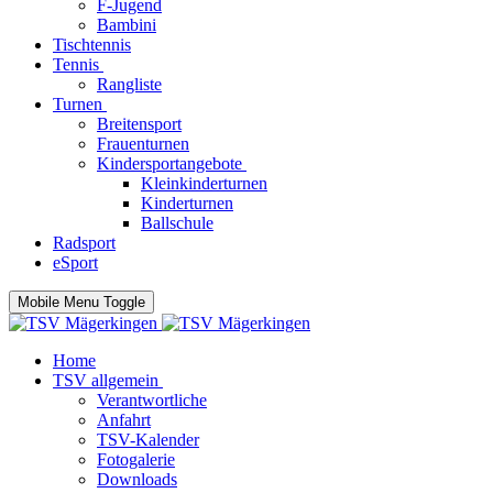
F-Jugend
Bambini
Tischtennis
Tennis
Rangliste
Turnen
Breitensport
Frauenturnen
Kindersportangebote
Kleinkinderturnen
Kinderturnen
Ballschule
Radsport
eSport
Mobile Menu Toggle
Home
TSV allgemein
Verantwortliche
Anfahrt
TSV-Kalender
Fotogalerie
Downloads