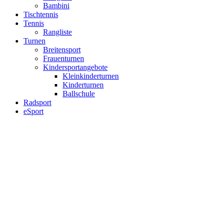
Bambini
Tischtennis
Tennis
Rangliste
Turnen
Breitensport
Frauenturnen
Kindersportangebote
Kleinkinderturnen
Kinderturnen
Ballschule
Radsport
eSport