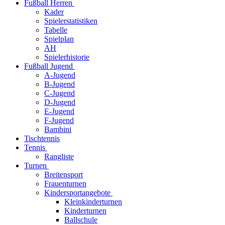
Fußball Herren
Kader
Spielerstatistiken
Tabelle
Spielplan
AH
Spielerhistorie
Fußball Jugend
A-Jugend
B-Jugend
C-Jugend
D-Jugend
E-Jugend
F-Jugend
Bambini
Tischtennis
Tennis
Rangliste
Turnen
Breitensport
Frauenturnen
Kindersportangebote
Kleinkinderturnen
Kinderturnen
Ballschule