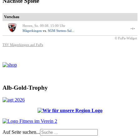
Nächste Spiele
Vorschau
Herren, So. 09.08. 15:00 Uhr
-:-
Mägerkingen
vs.
SGM Stetten-Sal...
© FuPa-Widget
TSV Mägerkingen auf FuPa
Alb-Gold-Trophy
Auf Seite suchen...