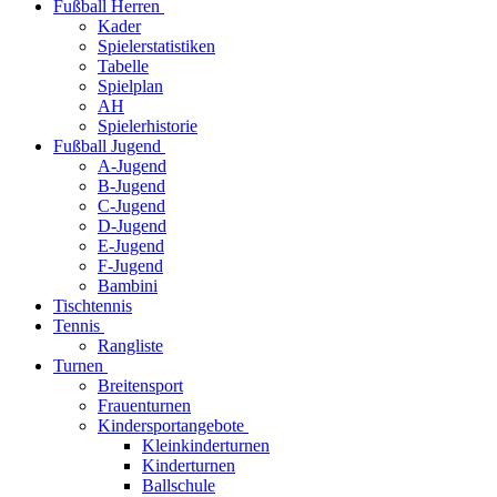
Fußball Herren
Kader
Spielerstatistiken
Tabelle
Spielplan
AH
Spielerhistorie
Fußball Jugend
A-Jugend
B-Jugend
C-Jugend
D-Jugend
E-Jugend
F-Jugend
Bambini
Tischtennis
Tennis
Rangliste
Turnen
Breitensport
Frauenturnen
Kindersportangebote
Kleinkinderturnen
Kinderturnen
Ballschule