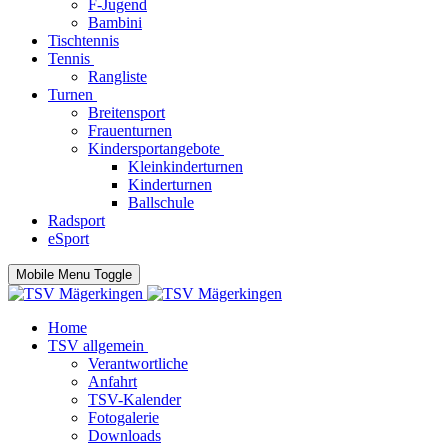
F-Jugend
Bambini
Tischtennis
Tennis
Rangliste
Turnen
Breitensport
Frauenturnen
Kindersportangebote
Kleinkinderturnen
Kinderturnen
Ballschule
Radsport
eSport
Mobile Menu Toggle
Home
TSV allgemein
Verantwortliche
Anfahrt
TSV-Kalender
Fotogalerie
Downloads