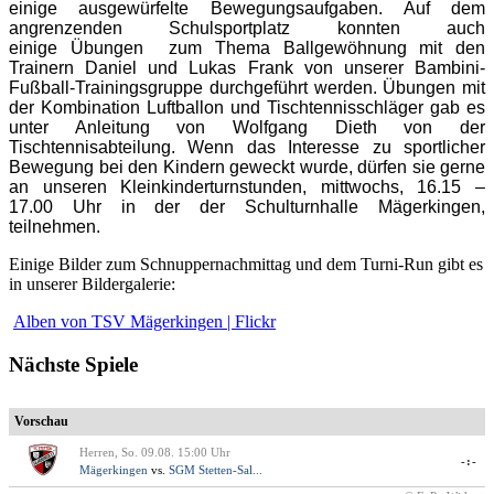
einige ausgewürfelte Bewegungsaufgaben.
Auf dem
angrenzenden Schulsportplatz konnten auch
einige
Übungen
zum Thema Ballgewöhnung mit den
Trainern Daniel
und Lukas Frank von unserer Bambini-
Fußball-Trainingsgruppe durchgeführt werden. Übungen mit
der Kombination Luftballon und Tischtennisschläger gab es
unter Anleitung von Wolfgang Dieth von der
Tischtennisabteilung. Wenn das Interesse zu sportlicher
Bewegung bei den Kindern geweckt wurde, dürfen sie gerne
an unseren Kleinkinderturnstunden, mittwochs, 16.15 –
17.00 Uhr in der der Schulturnhalle Mägerkingen,
teilnehmen.
Einige Bilder zum Schnuppernachmittag und dem Turni-Run gibt es
in unserer Bildergalerie:
Alben von TSV Mägerkingen | Flickr
Nächste Spiele
Vorschau
Herren, So. 09.08. 15:00 Uhr
-:-
Mägerkingen
vs.
SGM Stetten-Sal...