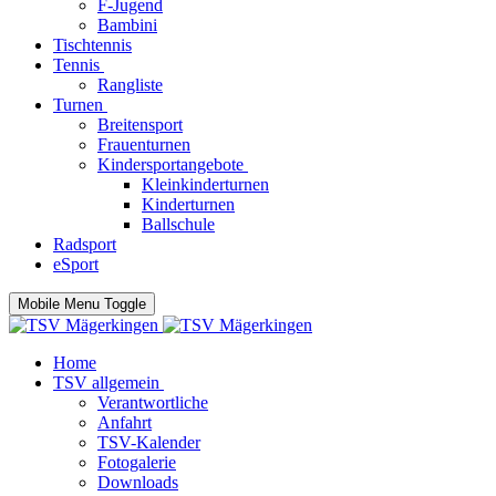
F-Jugend
Bambini
Tischtennis
Tennis
Rangliste
Turnen
Breitensport
Frauenturnen
Kindersportangebote
Kleinkinderturnen
Kinderturnen
Ballschule
Radsport
eSport
Mobile Menu Toggle
Home
TSV allgemein
Verantwortliche
Anfahrt
TSV-Kalender
Fotogalerie
Downloads