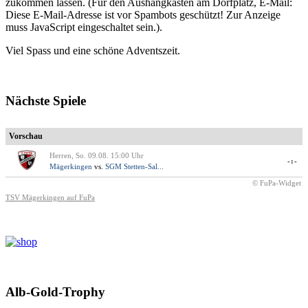
zukommen lassen. (Für den Aushangkasten am Dorfplatz, E-Mail:
Diese E-Mail-Adresse ist vor Spambots geschützt! Zur Anzeige
muss JavaScript eingeschaltet sein.
).
Viel Spass und eine schöne Adventszeit.
Nächste Spiele
Vorschau
Herren, So. 09.08. 15:00 Uhr
-:-
Mägerkingen
vs.
SGM Stetten-Sal...
© FuPa-Widget
TSV Mägerkingen auf FuPa
Alb-Gold-Trophy