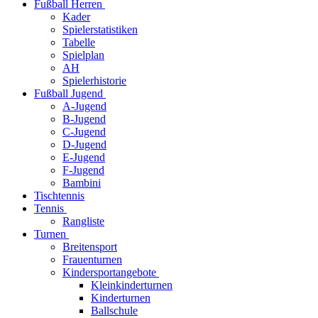
Fußball Herren
Kader
Spielerstatistiken
Tabelle
Spielplan
AH
Spielerhistorie
Fußball Jugend
A-Jugend
B-Jugend
C-Jugend
D-Jugend
E-Jugend
F-Jugend
Bambini
Tischtennis
Tennis
Rangliste
Turnen
Breitensport
Frauenturnen
Kindersportangebote
Kleinkinderturnen
Kinderturnen
Ballschule